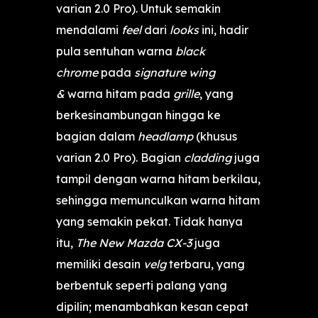
varian 2.0 Pro). Untuk semakin
mendalami
feel
dari
looks
ini, hadir
pula sentuhan warna
black
chrome
pada
signature wing
&
warna hitam pada
grille
, yang
berkesinambungan hingga ke
bagian dalam
headlamp
(khusus
varian 2.0 Pro). Bagian
cladding
juga
tampil dengan warna hitam berkilau,
sehingga memunculkan warna hitam
yang semakin pekat. Tidak hanya
itu,
The New Mazda CX-3
juga
memiliki desain
velg
terbaru, yang
berbentuk seperti palang yang
dipilin; menambahkan kesan cepat